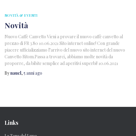
NOVITÀ & EVENTI
Novità
Nuovo Caffè Canvetto Vieni a provare il nuovo caffè canvetto al
prezzo di FR 3.80 10.06.2021 Sito internet online! Con grande
piacere ufficializziamo l’arrivo del nuovo sito internet del nuovo
Canvetto Ritom.Passa a trovarci, abbiamo molte novità da
proporre, da bibite semplice ad aperitivi superbi! 10.06.2021
By
nauel
,
5 anni
ago
Links
La Tana del Lupo