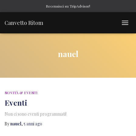
Recensisci su TripAdvisor!
Canvetto Ritom
TOGG
NAVIG
nauel
NOVITÀ & EVENTI
Eventi
Non ci sono eventi programmati!
By
nauel
,
5 anni
ago